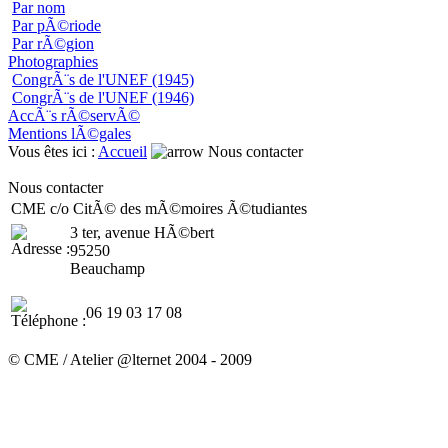
Par nom
Par pÃ©riode
Par rÃ©gion
Photographies
CongrÃ¨s de l'UNEF (1945)
CongrÃ¨s de l'UNEF (1946)
AccÃ¨s rÃ©servÃ©
Mentions lÃ©gales
Vous êtes ici :
Accueil
Nous contacter
Nous contacter
CME c/o CitÃ© des mÃ©moires Ã©tudiantes
3 ter, avenue HÃ©bert
95250
Beauchamp
06 19 03 17 08
© CME / Atelier @lternet 2004 - 2009