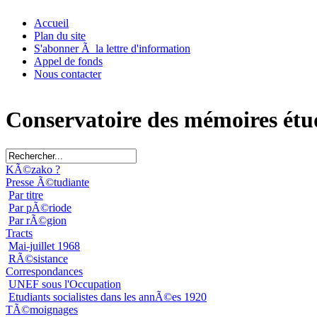
Accueil
Plan du site
S'abonner Ã la lettre d'information
Appel de fonds
Nous contacter
Conservatoire des mémoires étu
KÃ©zako ?
Presse Ã©tudiante
Par titre
Par pÃ©riode
Par rÃ©gion
Tracts
Mai-juillet 1968
RÃ©sistance
Correspondances
UNEF sous l'Occupation
Etudiants socialistes dans les annÃ©es 1920
TÃ©moignages