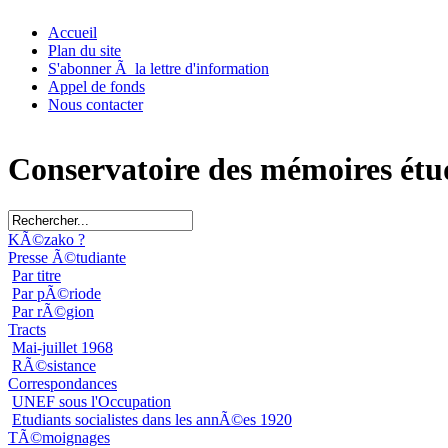
Accueil
Plan du site
S'abonner Ã la lettre d'information
Appel de fonds
Nous contacter
Conservatoire des mémoires étu
KÃ©zako ?
Presse Ã©tudiante
Par titre
Par pÃ©riode
Par rÃ©gion
Tracts
Mai-juillet 1968
RÃ©sistance
Correspondances
UNEF sous l'Occupation
Etudiants socialistes dans les annÃ©es 1920
TÃ©moignages