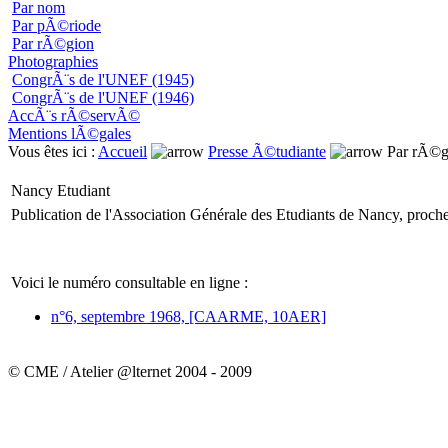
Par nom
Par pÃ©riode
Par rÃ©gion
Photographies
CongrÃ¨s de l'UNEF (1945)
CongrÃ¨s de l'UNEF (1946)
AccÃ¨s rÃ©servÃ©
Mentions lÃ©gales
Vous êtes ici :
Accueil
Presse Ã©tudiante
Par rÃ©g
Nancy Etudiant
Publication de l'Association Générale des Etudiants de Nancy, proch
Voici le numéro consultable en ligne :
n°6, septembre 1968, [CAARME, 10AER]
© CME / Atelier @lternet 2004 - 2009