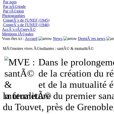
Par nom
Par pÃ©riode
Par rÃ©gion
Photographies
CongrÃ¨s de l'UNEF (1945)
CongrÃ¨s de l'UNEF (1946)
AccÃ¨s rÃ©servÃ©
Mentions lÃ©gales
Vous êtes ici :
Accueil
News
DerniÃ¨res news
MÃ©moires vives Ã©tudiantes : santÃ© & mutualitÃ©
Dans le prolongeme
de la création du r
et de la mutualité é
la fermeture du premier sana
du Touvet, près de Grenoble,