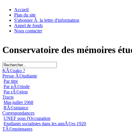
Accueil
Plan du site
S'abonner Ã la lettre d'information
Appel de fonds
Nous contacter
Conservatoire des mémoires étu
KÃ©zako ?
Presse Ã©tudiante
Par titre
Par pÃ©riode
Par rÃ©gion
Tracts
Mai-juillet 1968
RÃ©sistance
Correspondances
UNEF sous l'Occupation
Etudiants socialistes dans les annÃ©es 1920
TÃ©moignages