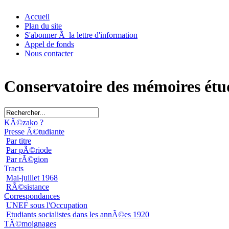
Accueil
Plan du site
S'abonner Ã la lettre d'information
Appel de fonds
Nous contacter
Conservatoire des mémoires étu
KÃ©zako ?
Presse Ã©tudiante
Par titre
Par pÃ©riode
Par rÃ©gion
Tracts
Mai-juillet 1968
RÃ©sistance
Correspondances
UNEF sous l'Occupation
Etudiants socialistes dans les annÃ©es 1920
TÃ©moignages