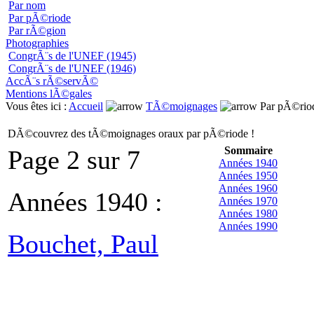
Par nom
Par pÃ©riode
Par rÃ©gion
Photographies
CongrÃ¨s de l'UNEF (1945)
CongrÃ¨s de l'UNEF (1946)
AccÃ¨s rÃ©servÃ©
Mentions lÃ©gales
Vous êtes ici :
Accueil
TÃ©moignages
Par pÃ©rio
DÃ©couvrez des tÃ©moignages oraux par pÃ©riode !
Sommaire
Page 2 sur 7
Années 1940
Années 1950
Années 1960
Années 1940 :
Années 1970
Années 1980
Années 1990
Bouchet, Paul