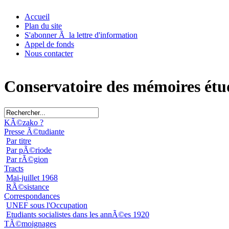
Accueil
Plan du site
S'abonner Ã la lettre d'information
Appel de fonds
Nous contacter
Conservatoire des mémoires étu
KÃ©zako ?
Presse Ã©tudiante
Par titre
Par pÃ©riode
Par rÃ©gion
Tracts
Mai-juillet 1968
RÃ©sistance
Correspondances
UNEF sous l'Occupation
Etudiants socialistes dans les annÃ©es 1920
TÃ©moignages