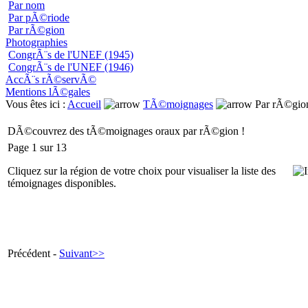
Par nom
Par pÃ©riode
Par rÃ©gion
Photographies
CongrÃ¨s de l'UNEF (1945)
CongrÃ¨s de l'UNEF (1946)
AccÃ¨s rÃ©servÃ©
Mentions lÃ©gales
Vous êtes ici :
Accueil
TÃ©moignages
Par rÃ©gio
DÃ©couvrez des tÃ©moignages oraux par rÃ©gion !
Page 1 sur 13
Cliquez sur la région de votre choix pour visualiser la liste des
témoignages disponibles.
Précédent -
Suivant>>