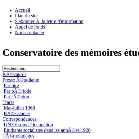
Accueil
Plan du site
S'abonner Ã la lettre d'information
Appel de fonds
Nous contacter
Conservatoire des mémoires étu
KÃ©zako ?
Presse Ã©tudiante
Par titre
Par pÃ©riode
Par rÃ©gion
Tracts
Mai-juillet 1968
RÃ©sistance
Correspondances
UNEF sous l'Occupation
Etudiants socialistes dans les annÃ©es 1920
TÃ©moignages