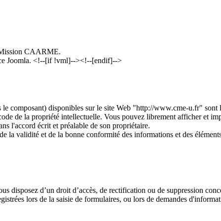
t / Mission CAARME.
ce Joomla.
<!--[if !vml]--><!--[endif]-->
s le composant) disponibles sur le site Web "http://www.cme-u.fr" sont 
e code de la propriété intellectuelle. Vous pouvez librement afficher et i
 l'accord écrit et préalable de son propriétaire.
 la validité et de la bonne conformité des informations et des éléments f
ous disposez d’un droit d’accès, de rectification ou de suppression con
egistrées lors de la saisie de formulaires, ou lors de demandes d'inform