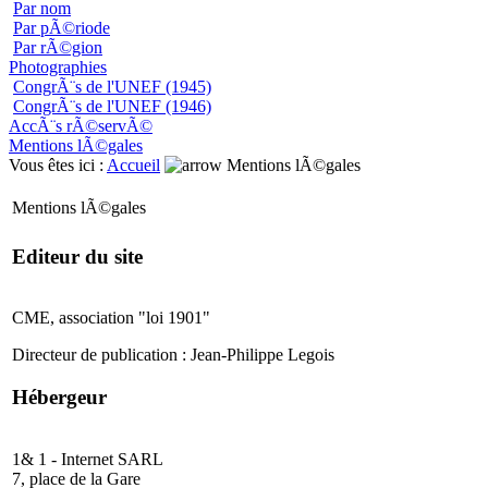
Par nom
Par pÃ©riode
Par rÃ©gion
Photographies
CongrÃ¨s de l'UNEF (1945)
CongrÃ¨s de l'UNEF (1946)
AccÃ¨s rÃ©servÃ©
Mentions lÃ©gales
Vous êtes ici :
Accueil
Mentions lÃ©gales
Mentions lÃ©gales
Editeur du site
CME, association "loi 1901"
Directeur de publication : Jean-Philippe Legois
Hébergeur
1& 1 - Internet SARL
7, place de la Gare