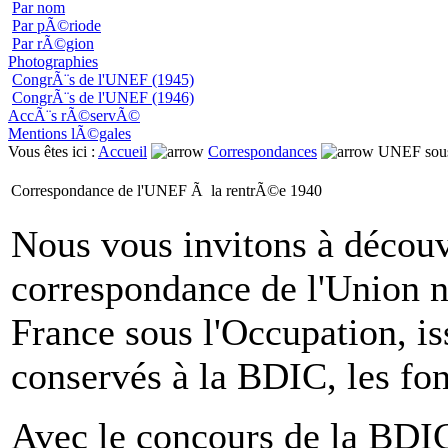
Par nom
Par pÃ©riode
Par rÃ©gion
Photographies
CongrÃ¨s de l'UNEF (1945)
CongrÃ¨s de l'UNEF (1946)
AccÃ¨s rÃ©servÃ©
Mentions lÃ©gales
Vous êtes ici :
Accueil
Correspondances
UNEF sous
Correspondance de l'UNEF Ã la rentrÃ©e 1940
Nous vous invitons à découvr
correspondance de l'Union n
France sous l'Occupation, i
conservés à la BDIC, les fo
Avec le concours de la BDIC 