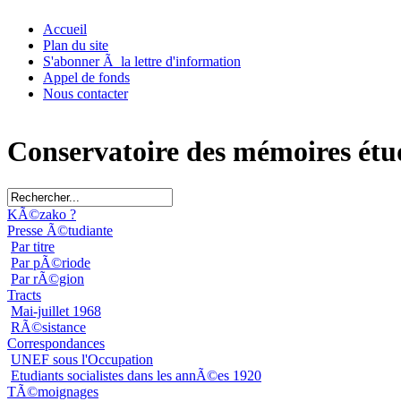
Accueil
Plan du site
S'abonner Ã la lettre d'information
Appel de fonds
Nous contacter
Conservatoire des mémoires étu
KÃ©zako ?
Presse Ã©tudiante
Par titre
Par pÃ©riode
Par rÃ©gion
Tracts
Mai-juillet 1968
RÃ©sistance
Correspondances
UNEF sous l'Occupation
Etudiants socialistes dans les annÃ©es 1920
TÃ©moignages