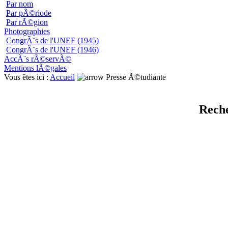
Par nom
Par pÃ©riode
Par rÃ©gion
Photographies
CongrÃ¨s de l'UNEF (1945)
CongrÃ¨s de l'UNEF (1946)
AccÃ¨s rÃ©servÃ©
Mentions lÃ©gales
Vous êtes ici :
Accueil
Presse Ã©tudiante
Reche