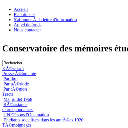
Accueil
Plan du site
S'abonner Ã la lettre d'information
Appel de fonds
Nous contacter
Conservatoire des mémoires étu
KÃ©zako ?
Presse Ã©tudiante
Par titre
Par pÃ©riode
Par rÃ©gion
Tracts
Mai-juillet 1968
RÃ©sistance
Correspondances
UNEF sous l'Occupation
Etudiants socialistes dans les annÃ©es 1920
TÃ©moignages